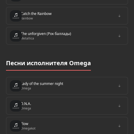
Catch the Rainbow
↓
Rainbow
The unforgiven (Рок баллады)
↓
Metallica
Песни исполнителя Omega
Lady of the summer night
↓
Omega
D.N.A.
↓
Omega
Flow
↓
Omegakot