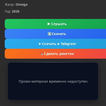
Жанр:
Omega
Год:
2026
▶
Слушать
⬇
Скачать
➤
Скачать в Telegram
✂
Сделать рингтон
Промо-материал временно недоступен