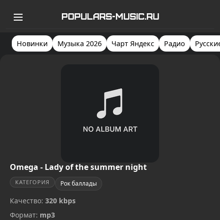
POPULARS-MUSIC.RU
Новинки
Музыка 2026
Чарт Яндекс
Радио
Русски
Omega - Lady of the summer night
КАТЕГОРИЯ
Рок баллады
Качество:
320 kbps
Формат:
mp3