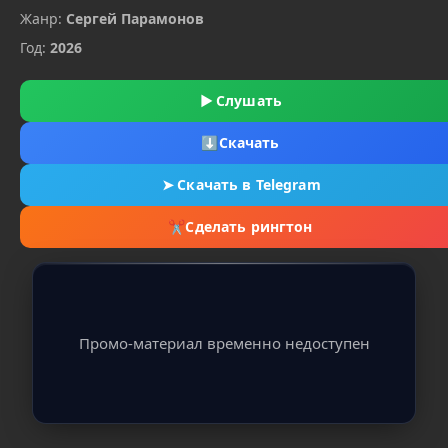
Жанр:
Сергей Парамонов
Год:
2026
▶
Слушать
⬇
Скачать
➤
Скачать в Telegram
✂
Сделать рингтон
Промо-материал временно недоступен