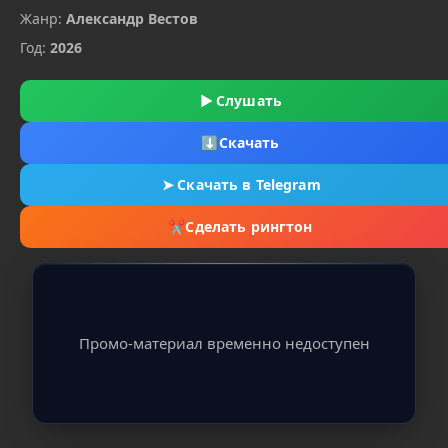
Жанр:
Александр Вестов
Год:
2026
▶
Слушать
⬇
Скачать
➤
Скачать в Telegram
✂
Сделать рингтон
Промо-материал временно недоступен