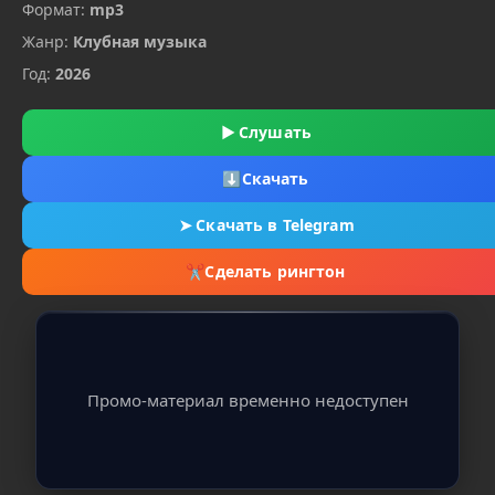
Формат:
mp3
Жанр:
Клубная музыка
Год:
2026
▶
Слушать
⬇
Скачать
➤
Скачать в Telegram
✂
Сделать рингтон
Промо-материал временно недоступен