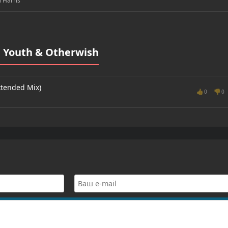
 Harris
 Youth & Otherwish
xtended Mix)
👍
👎
0
0