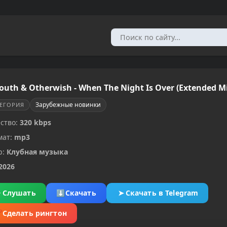
outh & Otherwish - When The Night Is Over (Extended M
Зарубежные новинки
ТЕГОРИЯ
ство:
320 kbps
мат:
mp3
р:
Клубная музыка
2026
▶
Слушать
⬇
Скачать
➤
Скачать в Telegram
✂
Сделать рингтон