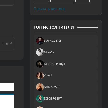
Показать все теги
ТОП ИСПОЛНИТЕЛИ
SQWOZ BAB
◉ 40
↓
MiyaGi
Король и Шут
Zivert
ANNA ASTI
ICEGERGERT