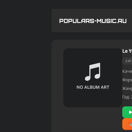
POPULARS-MUSIC.RU
Le Y
КА
Каче
Фор
Жан
Год: