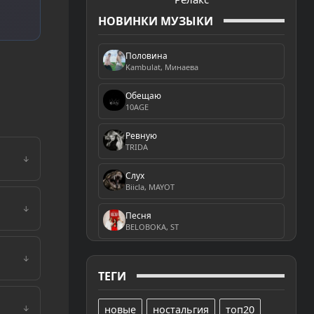
НОВИНКИ МУЗЫКИ
Половина
Kambulat, Минаева
Обещаю
10AGE
Ревную
TRIDA
↓
Слух
Biicla, MAYOT
↓
Песня
BELOBOKA, ST
↓
ТЕГИ
новые
ностальгия
топ20
↓