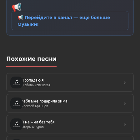
📢
📢 Перейдите в канал — ещё больше
музыки!
Похожие песни
Пропадаю я
↓
Любовь Успенская
Тебя мне подарила зима
↓
Алексей Брянцев
Я не жил без тебя
↓
Игорь Ашуров