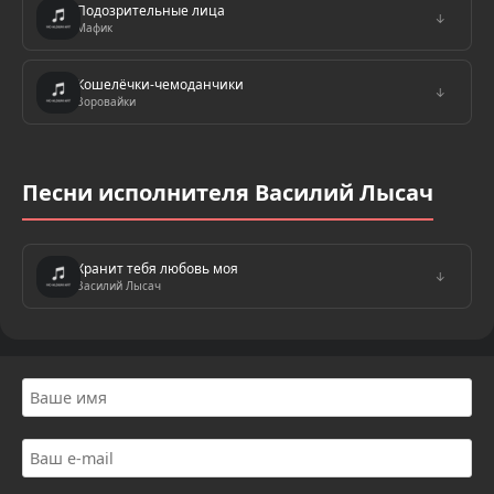
Подозрительные лица
↓
Мафик
Кошелёчки-чемоданчики
↓
Воровайки
Песни исполнителя Василий Лысач
Хранит тебя любовь моя
↓
Василий Лысач