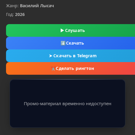
Жанр:
Василий Лысач
Год:
2026
▶
Слушать
⬇
Скачать
➤
Скачать в Telegram
✂
Сделать рингтон
Промо-материал временно недоступен