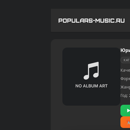
POPULARS-MUSIC.RU
Юри
КА
Каче
Фор
Жан
Год: