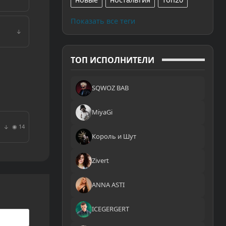
Показать все теги
↓
ТОП ИСПОЛНИТЕЛИ
SQWOZ BAB
MiyaGi
◉ 14
↓
Король и Шут
Zivert
ANNA ASTI
ICEGERGERT