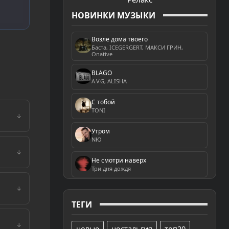
НОВИНКИ МУЗЫКИ
Возле дома твоего
Баста, ICEGERGERT, МАКСИ ГРИН,
Onative
BLAGO
A.V.G, ALISHA
С тобой
TONI
↓
Утром
NЮ
↓
Не смотри наверх
Три дня дождя
↓
ТЕГИ
↓
новые
ностальгия
топ20