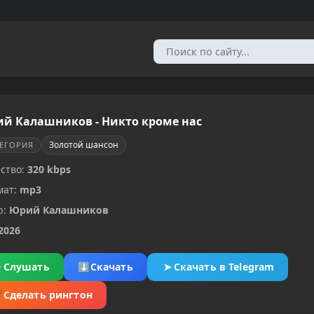
й Калашников - Никто кроме нас
Золотой шансон
ТЕГОРИЯ
ство:
320 kbps
мат:
mp3
р:
Юрий Калашников
2026
▶
Слушать
⬇
Скачать
➤
Скачать в Telegram
✂
Сделать рингтон