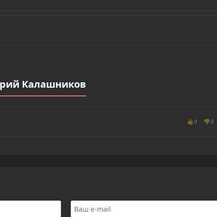
Юрий Калашников
👍
👎
0
0