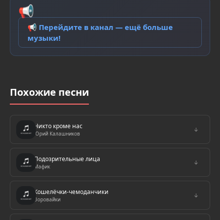
📢
📢 Перейдите в канал — ещё больше
музыки!
Похожие песни
Никто кроме нас
↓
Юрий Калашников
Подозрительные лица
↓
Мафик
Кошелёчки-чемоданчики
↓
Воровайки