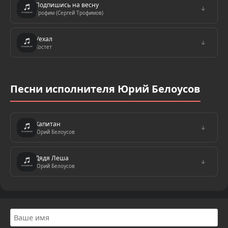
Подпишись на весну
↓
Трофим (Сергей Трофимов)
Уехал
↓
Костет
Песни исполнителя Юрий Белоусов
Капитан
↓
Юрий Белоусов
Дядя Леша
↓
Юрий Белоусов