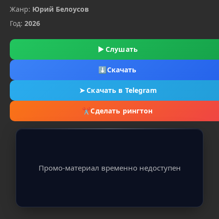
Жанр:
Юрий Белоусов
Год:
2026
▶
Слушать
⬇
Скачать
➤
Скачать в Telegram
✂
Сделать рингтон
Промо-материал временно недоступен