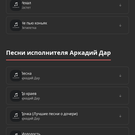
Уехал
↓
Костет
Не пью коньяк
↓
Пятилетка
Песни исполнителя Аркадий Дар
Весна
↓
Аркадий Дар
До краев
↓
Аркадий Дар
Дочка (Лучшие песни о дочери)
↓
Аркадий Дар
Молодость