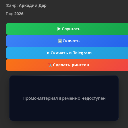
Жанр:
Аркадий Дар
Год:
2026
▶
Слушать
⬇
Скачать
➤
Скачать в Telegram
✂
Сделать рингтон
Промо-материал временно недоступен