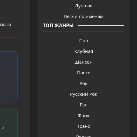
Лучшая
Песни по именам
ic.ru
ТОП ЖАНРЫ
Поп
Клубная
Шансон
Dance
Рок
Русский Рок
Рэп
Фонк
Транс
 и
Релакс