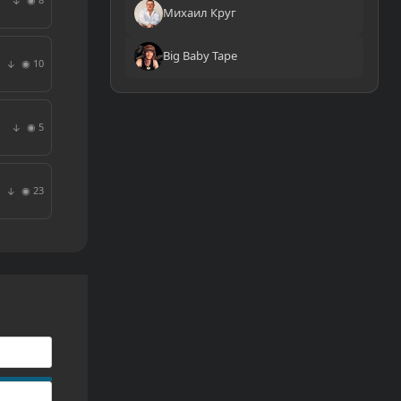
↓
Михаил Круг
Big Baby Tape
◉ 10
↓
◉ 5
↓
◉ 23
↓