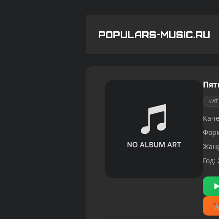
POPULARS-MUSIC.RU
Пят
КА
Каче
Фор
Жан
Год: