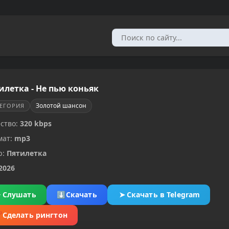
илетка - Не пью коньяк
Золотой шансон
ТЕГОРИЯ
ство:
320 kbps
мат:
mp3
р:
Пятилетка
2026
▶
Слушать
⬇
Скачать
➤
Скачать в Telegram
✂
Сделать рингтон