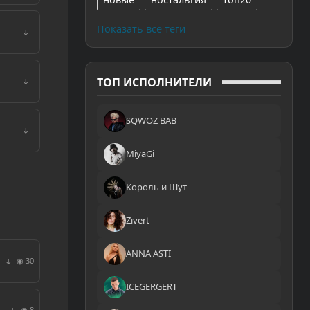
Показать все теги
↓
ТОП ИСПОЛНИТЕЛИ
↓
SQWOZ BAB
↓
MiyaGi
Король и Шут
Zivert
ANNA ASTI
◉ 30
↓
ICEGERGERT
◉ 8