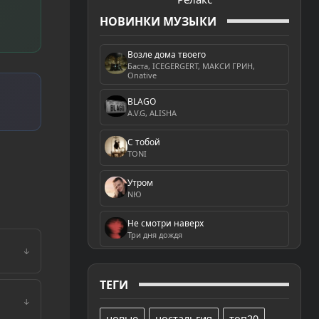
НОВИНКИ МУЗЫКИ
Возле дома твоего
Баста, ICEGERGERT, МАКСИ ГРИН,
Onative
BLAGO
A.V.G, ALISHA
С тобой
TONI
Утром
NЮ
Не смотри наверх
Три дня дождя
↓
ТЕГИ
↓
новые
ностальгия
топ20