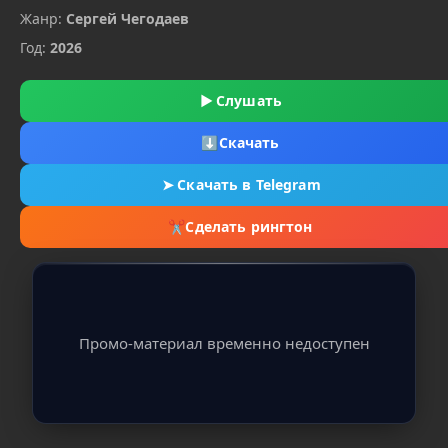
Жанр:
Сергей Чегодаев
Год:
2026
▶
Слушать
⬇
Скачать
➤
Скачать в Telegram
✂
Сделать рингтон
Промо-материал временно недоступен