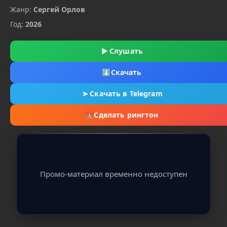
Жанр:
Сергей Орлов
Год:
2026
▶
Слушать
⬇
Скачать
➤
Скачать в Telegram
✂
Сделать рингтон
Промо-материал временно недоступен