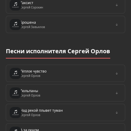
Таксист
↓
Сергей Сорокин
Брошена
↓
Сергей Завьялов
Песни исполнителя Сергей Орлов
Тёплое чувство
↓
Сергей Орлов
Тюльпаны
↓
Сергей Орлов
Над рекой плывет туман
↓
Сергей Орлов
А за окном