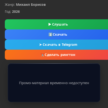
Жанр:
Михаил Борисов
Год:
2026
▶
Слушать
⬇
Скачать
➤
Скачать в Telegram
✂
Сделать рингтон
Промо-материал временно недоступен