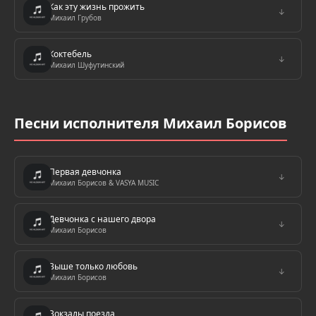
Как эту жизнь прожить
↓
Михаил Грубов
Коктебель
↓
Михаил Шуфутинский
Песни исполнителя Михаил Борисов
Первая девчонка
↓
Михаил Борисов & VASYA MUSIC
Девчонка с нашего двора
↓
Михаил Борисов
Выше только любовь
↓
Михаил Борисов
Вокзалы поезда