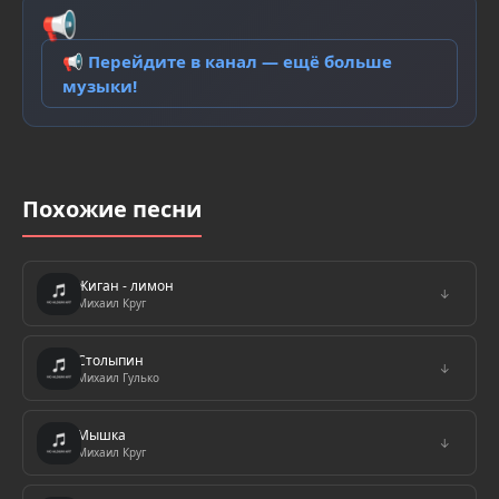
📢
📢 Перейдите в канал — ещё больше
музыки!
Похожие песни
Жиган - лимон
↓
Михаил Круг
Столыпин
↓
Михаил Гулько
Мышка
↓
Михаил Круг