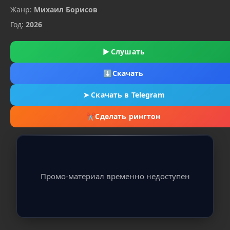
Жанр:
Михаил Борисов
Год:
2026
▶
Слушать
⬇
Скачать
➤
Скачать в Telegram
✂
Сделать рингтон
Промо-материал временно недоступен