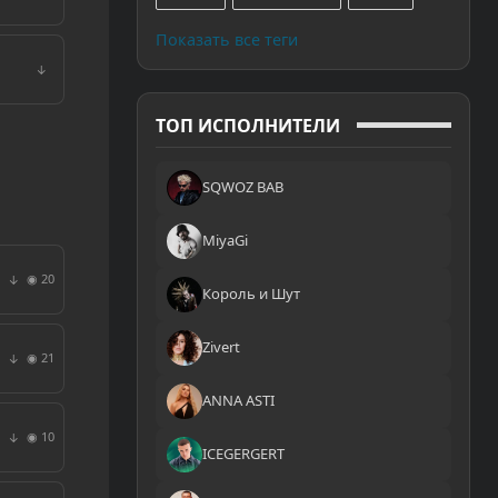
Показать все теги
↓
ТОП ИСПОЛНИТЕЛИ
SQWOZ BAB
MiyaGi
◉ 20
↓
Король и Шут
Zivert
◉ 21
↓
ANNA ASTI
◉ 10
↓
ICEGERGERT