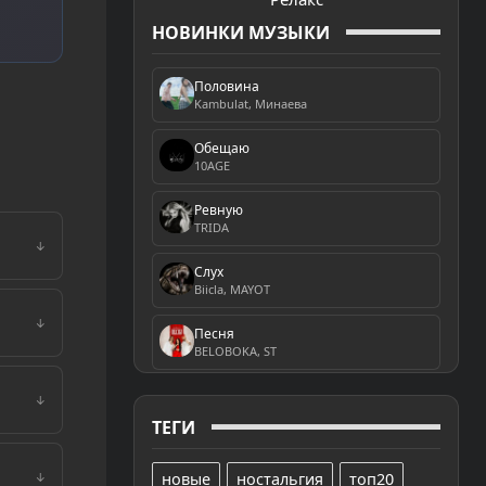
НОВИНКИ МУЗЫКИ
Половина
Kambulat, Минаева
Обещаю
10AGE
Ревную
TRIDA
↓
Слух
Biicla, MAYOT
↓
Песня
BELOBOKA, ST
↓
ТЕГИ
новые
ностальгия
топ20
↓