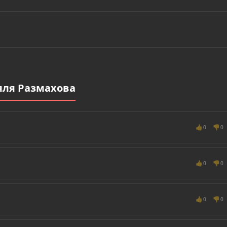
яля Размахова
👍
👎
0
0
👍
👎
0
0
👍
👎
0
0