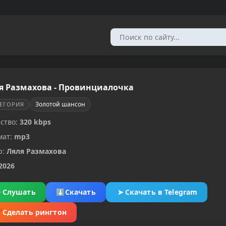
я Размахова - Провинциалочка
Золотой шансон
ТЕГОРИЯ
ство:
320 kbps
мат:
mp3
р:
Ляля Размахова
2026
▶
Слушать
⬇
Скачать
➤
Скачать в Telegram
✂
Сделать рингтон