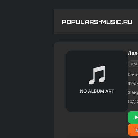
POPULARS-MUSIC.RU
Лял
КА
Каче
Фор
Жан
Год: