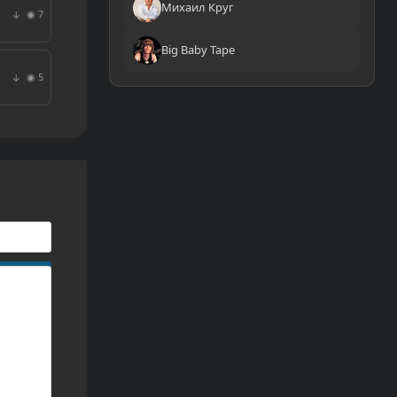
Михаил Круг
◉ 7
↓
Big Baby Tape
◉ 5
↓