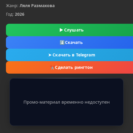
Жанр:
Ляля Размахова
Год:
2026
▶
Слушать
⬇
Скачать
➤
Скачать в Telegram
✂
Сделать рингтон
Промо-материал временно недоступен