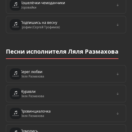
Кошелёчки-чемоданчики
↓
Воровайки
Подпишись на весну
↓
Трофим (Сергей Трофимов)
Песни исполнителя Ляля Размахова
Берег любви
↓
Ляля Размахова
Журавли
↓
Ляля Размахова
Провинциалочка
↓
Ляля Размахова
Помолись