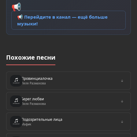
📢
📢 Перейдите в канал — ещё больше
музыки!
Похожие песни
Провинциалочка
↓
Ляля Размахова
Берег любви
↓
Ляля Размахова
Подозрительные лица
↓
Мафик