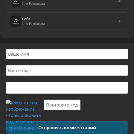
↓
Ляля Размахова
Люба
↓
Ляля Размахова
Отправить комментарий