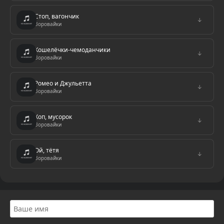
Стоп, вагончик
↓
Воровайки
Кошелёчки-чемоданчики
↓
Воровайки
Ромео и Джульетта
↓
Воровайки
Хоп, мусорок
↓
Воровайки
Ой, тётя
↓
Воровайки