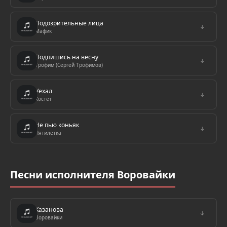
Подозрительные лица
↓
Мафик
Подпишись на весну
↓
Трофим (Сергей Трофимов)
Уехал
↓
Костет
Не пью коньяк
↓
Пятилетка
Песни исполнителя Воровайки
Казанова
↓
Воровайки