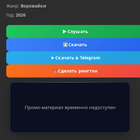
Жанр:
Воровайки
Год:
2026
▶
Слушать
⬇
Скачать
➤
Скачать в Telegram
✂
Сделать рингтон
Промо-материал временно недоступен