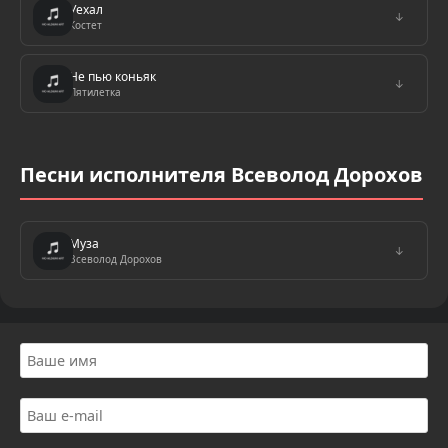
Уехал
↓
Костет
Не пью коньяк
↓
Пятилетка
Песни исполнителя Всеволод Дорохов
Муза
↓
Всеволод Дорохов