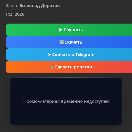
Жанр:
Всеволод Дорохов
Год:
2026
▶
Слушать
⬇
Скачать
➤
Скачать в Telegram
✂
Сделать рингтон
Промо-материал временно недоступен