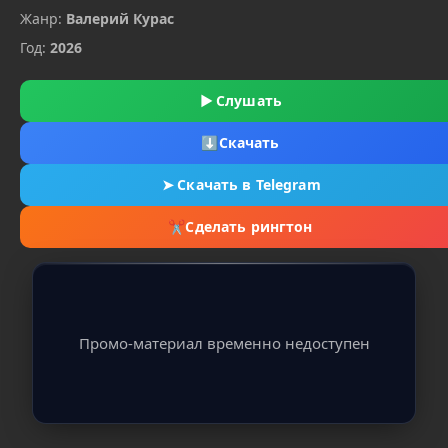
Жанр:
Валерий Курас
Год:
2026
▶
Слушать
⬇
Скачать
➤
Скачать в Telegram
✂
Сделать рингтон
Промо-материал временно недоступен