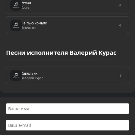
Уехал
↓
Костет
Не пью коньяк
↓
Пятилетка
Песни исполнителя Валерий Курас
Капельки
↓
Валерий Курас