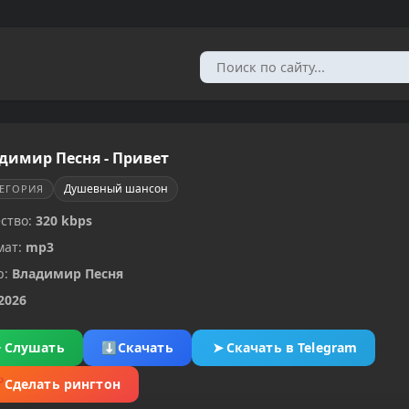
димир Песня - Привет
Душевный шансон
ТЕГОРИЯ
ство:
320 kbps
мат:
mp3
р:
Владимир Песня
2026
▶
Слушать
⬇
Скачать
➤
Скачать в Telegram
✂
Сделать рингтон