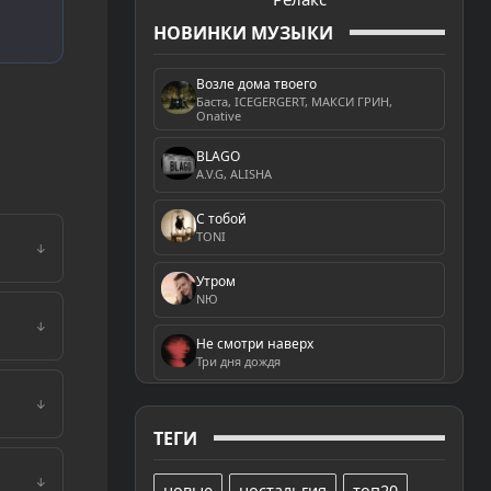
НОВИНКИ МУЗЫКИ
Возле дома твоего
Баста, ICEGERGERT, МАКСИ ГРИН,
Onative
BLAGO
A.V.G, ALISHA
С тобой
TONI
↓
Утром
NЮ
↓
Не смотри наверх
Три дня дождя
↓
ТЕГИ
↓
новые
ностальгия
топ20