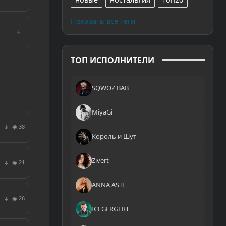
Показать все теги
↓
ТОП ИСПОЛНИТЕЛИ
SQWOZ BAB
MiyaGi
◉ 38
↓
Король и Шут
Zivert
◉ 21
↓
ANNA ASTI
◉ 26
↓
ICEGERGERT