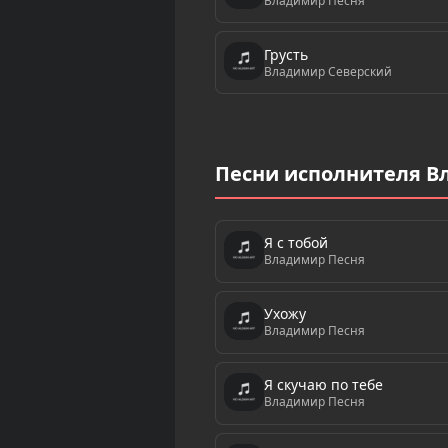
Владимир Песня
Грусть
Владимир Северский
Песни исполнителя В
Я с тобой
Владимир Песня
Ухожу
Владимир Песня
Я cкучаю по тебе
Владимир Песня