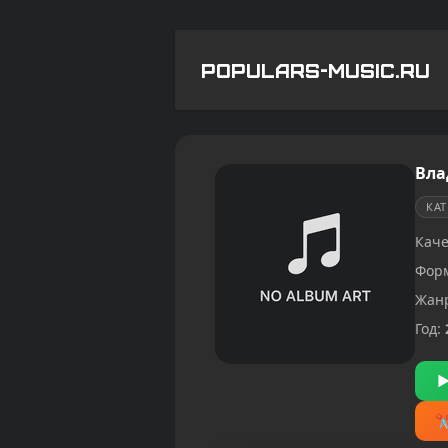
POPULARS-MUSIC.RU
Вла
КА
Каче
Фор
Жан
Год: