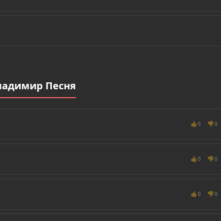
ладимир Песня
👍
👎
0
0
👍
👎
0
0
👍
👎
0
0