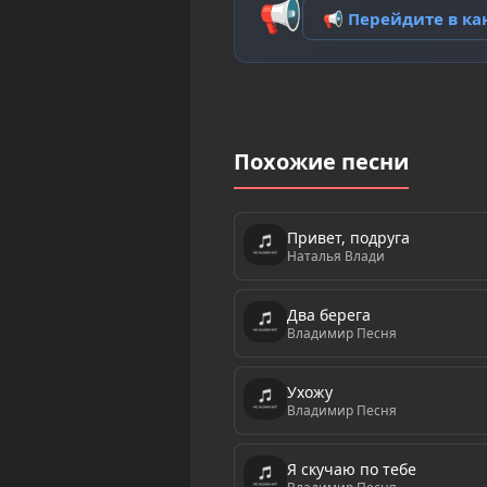
📢
📢 Перейдите в к
Похожие песни
Привет, подруга
Наталья Влади
Два берега
Владимир Песня
Ухожу
Владимир Песня
Я cкучаю по тебе