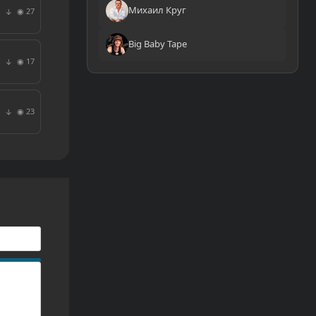
Михаил Круг
◉ 27
↓
Big Baby Tape
◉ 17
↓
◉ 23
↓