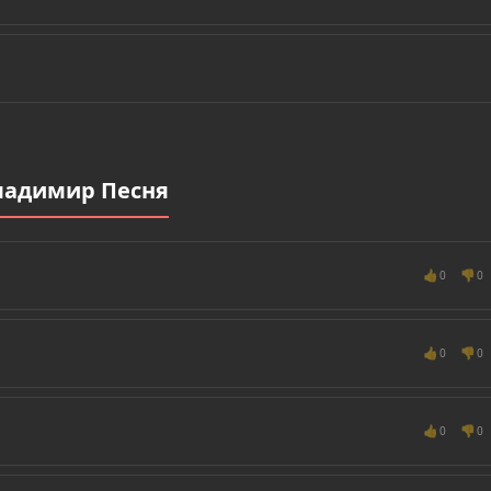
ладимир Песня
👍
👎
0
0
👍
👎
0
0
👍
👎
0
0