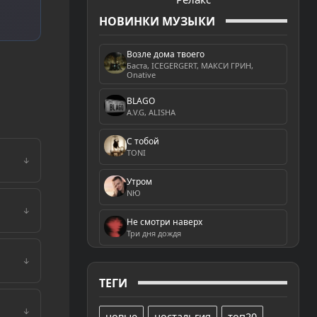
НОВИНКИ МУЗЫКИ
Возле дома твоего
Баста, ICEGERGERT, МАКСИ ГРИН,
Onative
BLAGO
A.V.G, ALISHA
С тобой
TONI
↓
Утром
NЮ
↓
Не смотри наверх
Три дня дождя
↓
ТЕГИ
↓
новые
ностальгия
топ20