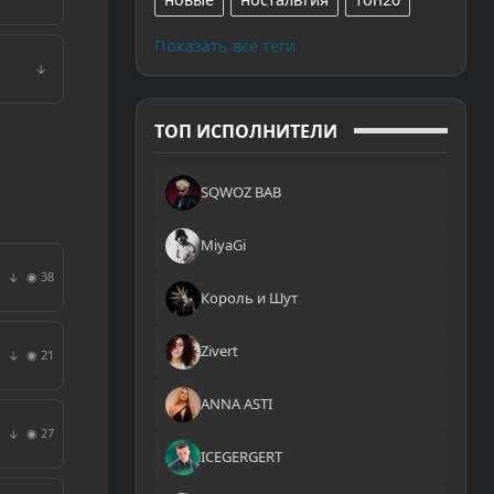
Показать все теги
↓
ТОП ИСПОЛНИТЕЛИ
SQWOZ BAB
MiyaGi
◉ 38
↓
Король и Шут
Zivert
◉ 21
↓
ANNA ASTI
◉ 27
↓
ICEGERGERT