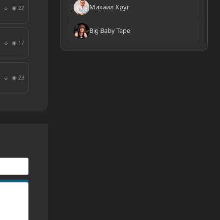
Михаил Круг
◉ 27
↓
Big Baby Tape
◉ 17
↓
◉ 23
↓