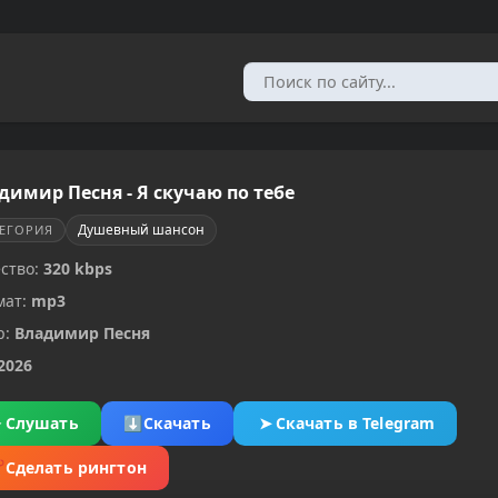
димир Песня - Я cкучаю по тебе
Душевный шансон
ТЕГОРИЯ
ство:
320 kbps
мат:
mp3
р:
Владимир Песня
2026
▶
Слушать
⬇
Скачать
➤
Скачать в Telegram
✂
Сделать рингтон