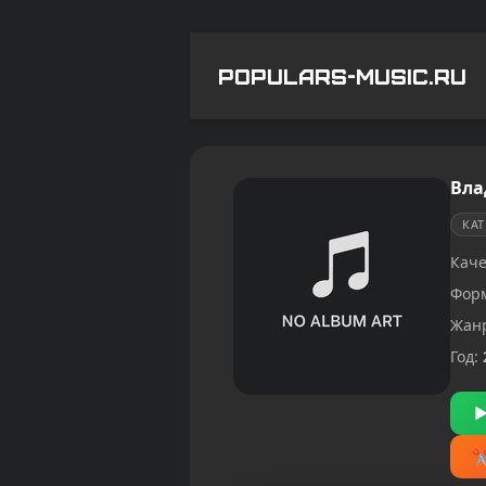
POPULARS-MUSIC.RU
Вла
КА
Каче
Фор
Жан
Год: