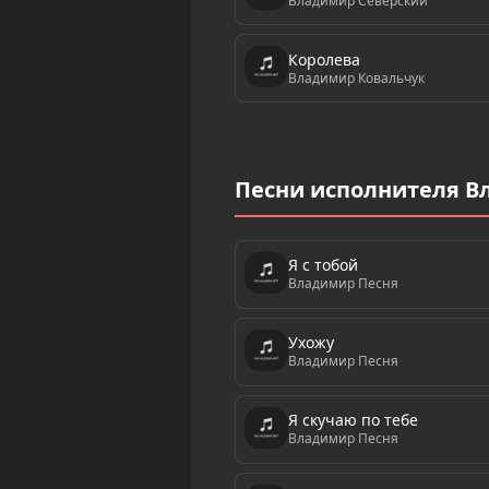
Владимир Северский
Королева
Владимир Ковальчук
Песни исполнителя В
Я с тобой
Владимир Песня
Ухожу
Владимир Песня
Я cкучаю по тебе
Владимир Песня