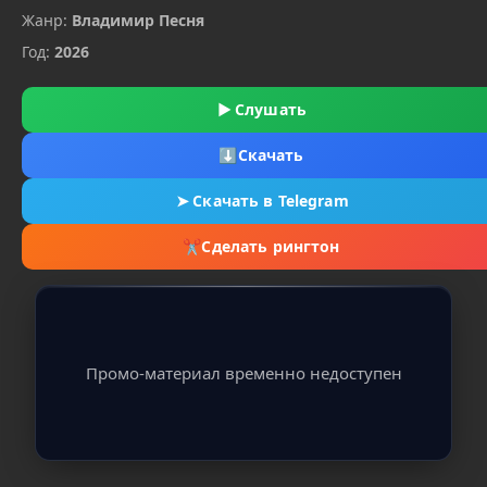
Жанр:
Владимир Песня
Год:
2026
▶
Слушать
⬇
Скачать
➤
Скачать в Telegram
✂
Сделать рингтон
Промо-материал временно недоступен