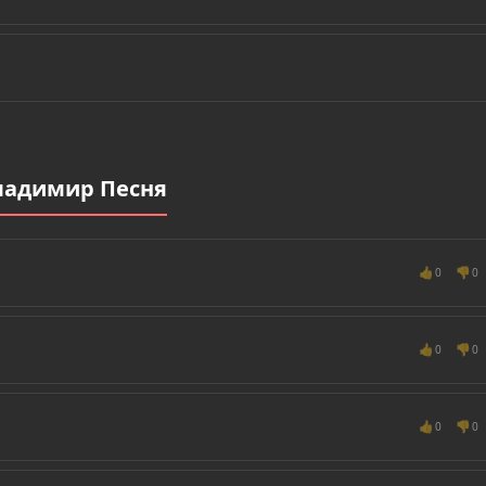
ладимир Песня
👍
👎
0
0
👍
👎
0
0
👍
👎
0
0