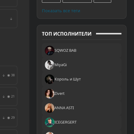
Показать все теги
↓
ТОП ИСПОЛНИТЕЛИ
SQWOZ BAB
MiyaGi
◉ 38
↓
Король и Шут
Zivert
◉ 21
↓
ANNA ASTI
◉ 29
↓
ICEGERGERT