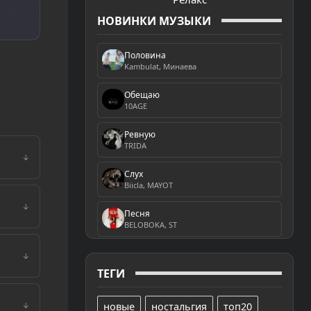
НОВИНКИ МУЗЫКИ
Половина
Kambulat, Минаева
Обещаю
10AGE
Ревную
TRIDA
↓
Слух
Biicla, MAYOT
↓
Песня
BELOBOKA, ST
↓
ТЕГИ
новые
ностальгия
топ20
↓