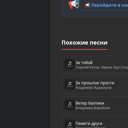
📢
📢 Перейдите в к
Похожие песни
За тобой
Георгий Кетов, Ирина Круг,Гео
За прошлое прости
Владимир Ждамиров
Ветер балтики
Владимир Воробьёв
Памяти друга