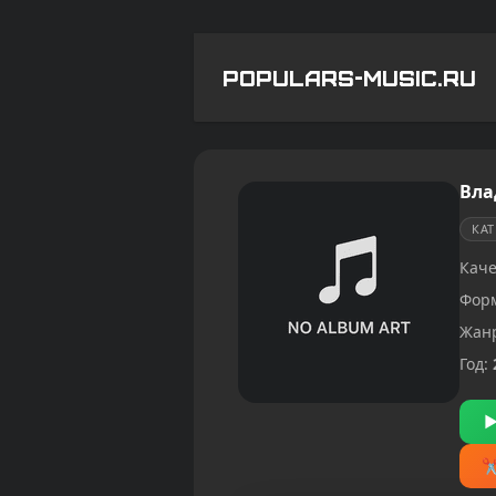
POPULARS-MUSIC.RU
Вла
КА
Каче
Фор
Жан
Год: