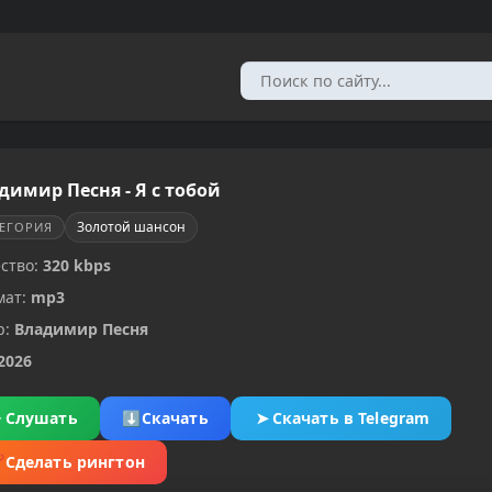
димир Песня - Я с тобой
Золотой шансон
ТЕГОРИЯ
ство:
320 kbps
мат:
mp3
р:
Владимир Песня
2026
▶
Слушать
⬇
Скачать
➤
Скачать в Telegram
✂
Сделать рингтон