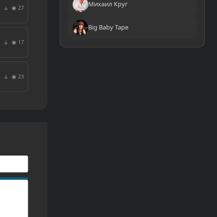
Михаил Круг
◉ 27
↓
Big Baby Tape
◉ 17
↓
◉ 23
↓