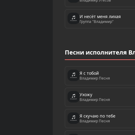
Владимир Утёсов
И несёт меня лихая
Группа "Владимир"
Песни исполнителя В
Я с тобой
Владимир Песня
Ухожу
Владимир Песня
Я cкучаю по тебе
Владимир Песня