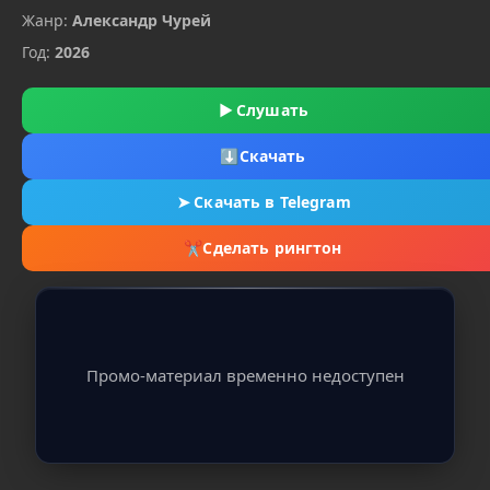
Жанр:
Александр Чурей
Год:
2026
▶
Слушать
⬇
Скачать
➤
Скачать в Telegram
✂
Сделать рингтон
Промо-материал временно недоступен