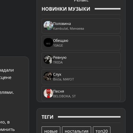
НОВИНКИ МУЗЫКИ
Половина
Kambulat, Минаева
Обещаю
10AGE
Ревную
TRIDA
задали
Слух
сцене
Biicla, MAYOT
Песня
елями.
BELOBOKA, ST
ТЕГИ
ио, в
помнить
новые
ностальгия
топ20