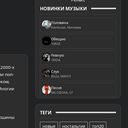
НОВИНКИ МУЗЫКИ
Половина
Kambulat, Минаева
Обещаю
10AGE
Ревную
TRIDA
 2000-х
Слух
и поп-
Biicla, MAYOT
ком,
Песня
Многие
BELOBOKA, ST
ТЕГИ
вершины
новые
ностальгия
топ20