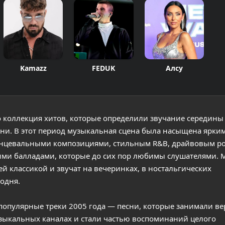
Kamazz
FEDUK
Алсу
о коллекция хитов, которые определили звучание середины
ни. В этот период музыкальная сцена была насыщена ярким
нцевальными композициями, стильным R&B, драйвовым ро
ми балладами, которые до сих пор любимы слушателями. 
ей классикой и звучат на вечеринках, в ностальгических
годня.
 популярные треки 2005 года — песни, которые занимали 
узыкальных каналах и стали частью воспоминаний целого