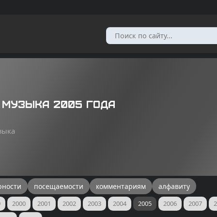
 музыка 2005 года
зыка
рности
посещаемости
комментариям
алфавиту
9
2000
2001
2002
2003
2004
2005
2006
2007
2