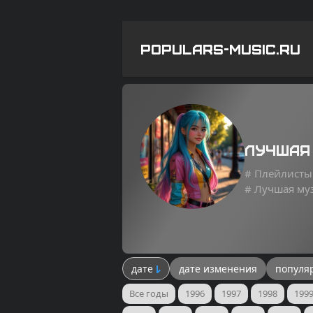
POPULARS-MUSIC.RU
Лучшая
# Плейлисты
# Лучшая му
дате
дате изменения
популя
Все годы
1996
1997
1998
199