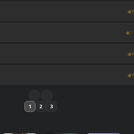
👍
0
👍
1
👍
0
👍
0
1
2
3