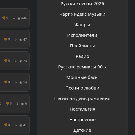
Русские песни 2026
Чарт Яндекс Музыки
👎
◉ 446
0
↓
Жанры
Исполнители
👎
◉ 47
0
↓
Плейлисты
Радио
👎
◉ 24
0
↓
Русские ремиксы 90-х
Мощные басы
👎
◉ 14
0
↓
Песни о любви
Песни на день рождения
👎
◉ 9
0
0
↓
Ностальгия
Настроение
👎
◉ 41
0
↓
Детские