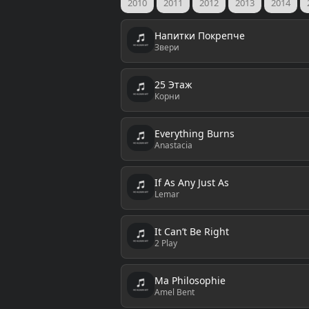
2010
2011
2012
2013
2014
Напитки Покрепче
Звери
25 Этаж
Корни
Everything Burns
Anastacia
If As Any Just As
Lemar
It Can’t Be Right
2 Play
Ma Philosophie
Amel Bent