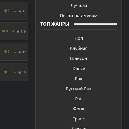
Лучшая
👎
◉ 37
0
↓
Песни по именам
ТОП ЖАНРЫ
👎
◉ 819
0
↓
Поп
Клубная
👎
◉ 49
0
↓
Шансон
Dance
👎
◉ 10
0
↓
Рок
Русский Рок
Рэп
Фонк
Транс
Релакс