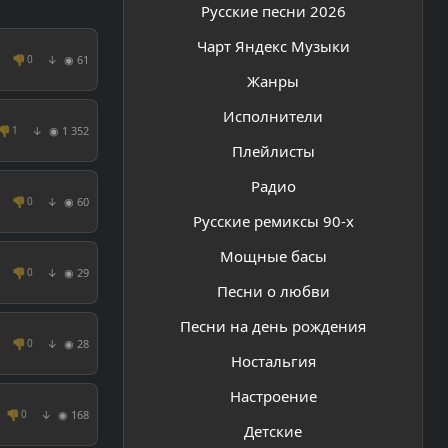
Русские песни 2026
Чарт Яндекс Музыки
👎
◉ 61
0
↓
Жанры
Исполнители
👎
◉ 1 352
1
↓
Плейлисты
Радио
👎
◉ 60
0
↓
Русские ремиксы 90-х
Мощные басы
👎
◉ 29
0
↓
Песни о любви
Песни на день рождения
👎
◉ 28
0
↓
Ностальгия
Настроение
👎
◉ 168
0
↓
Детские