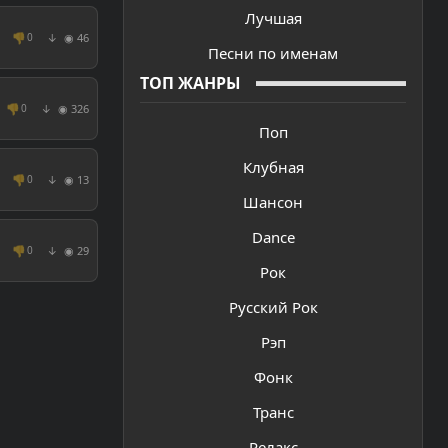
Лучшая
👎
◉ 46
0
↓
Песни по именам
ТОП ЖАНРЫ
👎
◉ 326
0
↓
Поп
Клубная
👎
◉ 13
0
↓
Шансон
Dance
👎
◉ 29
0
↓
Рок
Русский Рок
Рэп
Фонк
Транс
Релакс