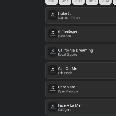
2010
2011
2012
2013
2014
I Like It
Narcotic Thrust
Я Свободен
Кипелов
California Dreaming
Royal Gigolos
Call On Me
Eric Prydz
Chocolate
Kylie Minogue
Face A La Mer
Calogero