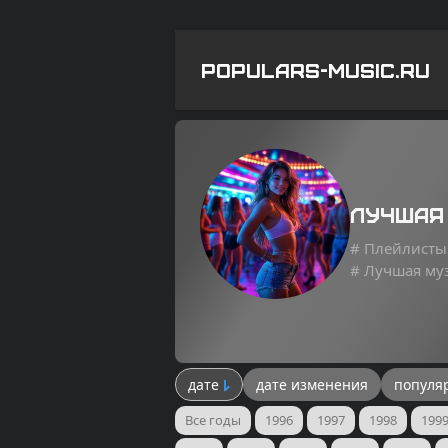
POPULARS-MUSIC.RU
Лучшая
# Плейлисты
# Лучшая му
дате
дате изменения
популя
Все годы
1996
1997
1998
199