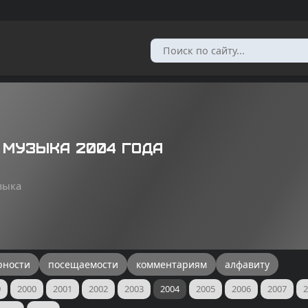
 музыка 2004 года
зыка
рности
посещаемости
комментариям
алфавиту
9
2000
2001
2002
2003
2004
2005
2006
2007
2