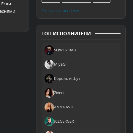
 Если
Показать все теги
песнями
ТОП ИСПОЛНИТЕЛИ
SQWOZ BAB
MiyaGi
Король и Шут
Zivert
ANNA ASTI
ICEGERGERT