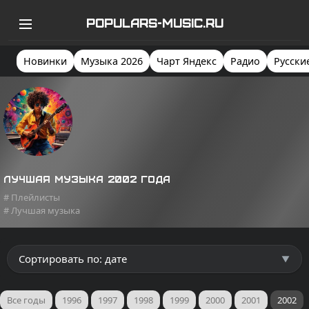
POPULARS-MUSIC.RU
Новинки
Музыка 2026
Чарт Яндекс
Радио
Русски
Лучшая музыка 2002 года
# Плейлисты
# Лучшая музыка
Все годы
1996
1997
1998
1999
2000
2001
2002