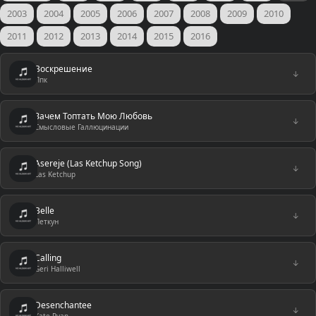
2003
2004
2005
2006
2007
2008
2009
2010
2011
2012
2013
2014
2015
2016
Воскрешение
↓
Ппк
Зачем Топтать Мою Любовь
↓
Смысловые Галлюцинации
Asereje (Las Ketchup Song)
↓
Las Ketchup
Belle
↓
Петкун
Calling
↓
Geri Halliwell
Desenchantee
↓