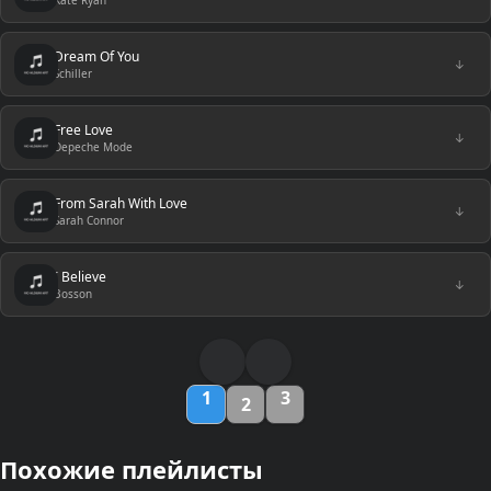
Kate Ryan
Dream Of You
↓
Schiller
Free Love
↓
Depeche Mode
From Sarah With Love
↓
Sarah Connor
I Believe
↓
Bosson
1
3
2
Похожие плейлисты