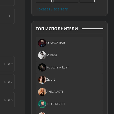
Показать все теги
↓
ТОП ИСПОЛНИТЕЛИ
SQWOZ BAB
MiyaGi
◉ 9
↓
Король и Шут
Zivert
◉ 7
↓
ANNA ASTI
◉ 5
↓
ICEGERGERT