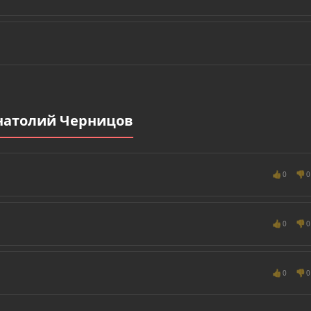
натолий Черницов
👍
👎
0
0
👍
👎
0
0
👍
👎
0
0