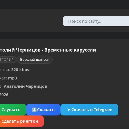
толий Черницов - Временные карусели
Веселый шансон
ТЕГОРИЯ
ство:
320 kbps
мат:
mp3
р:
Анатолий Черницов
2026
▶
Слушать
⬇
Скачать
➤
Скачать в Telegram
✂
Сделать рингтон