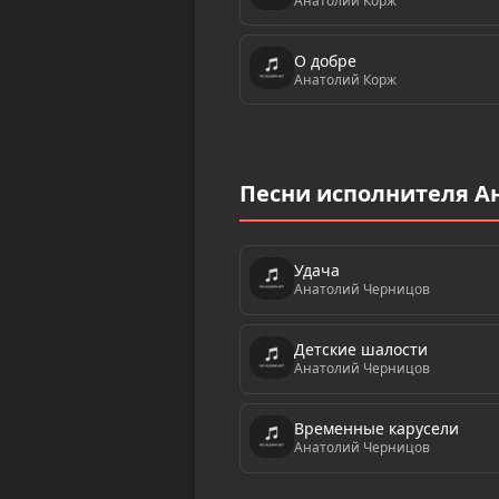
Анатолий Корж
О добре
Анатолий Корж
Песни исполнителя А
Удача
Анатолий Черницов
Детские шалости
Анатолий Черницов
Временные карусели
Анатолий Черницов