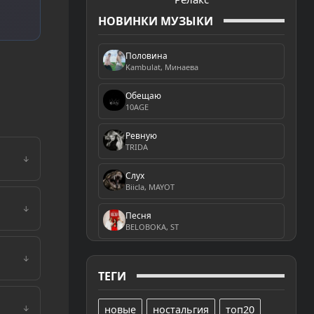
НОВИНКИ МУЗЫКИ
Половина
Kambulat, Минаева
Обещаю
10AGE
Ревную
TRIDA
↓
Слух
Biicla, MAYOT
↓
Песня
BELOBOKA, ST
↓
ТЕГИ
новые
ностальгия
топ20
↓