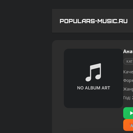
POPULARS-MUSIC.RU
Ана
КА
Каче
Фор
Жан
Год: