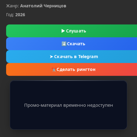
Жанр:
Анатолий Черницов
Год:
2026
▶
Слушать
⬇
Скачать
➤
Скачать в Telegram
✂
Сделать рингтон
Промо-материал временно недоступен