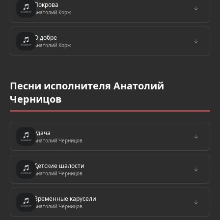
Покрова
↓
Анатолий Корж
О добре
↓
Анатолий Корж
Песни исполнителя Анатолий
Черницов
Удача
↓
Анатолий Черницов
Детские шалости
↓
Анатолий Черницов
Временные карусели
↓
Анатолий Черницов