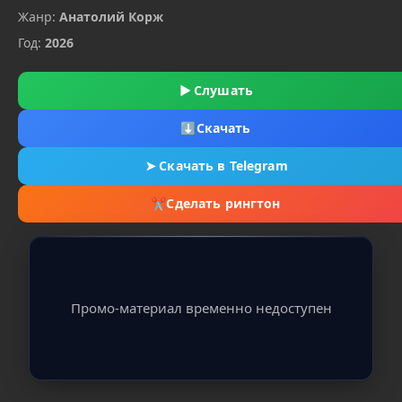
Жанр:
Анатолий Корж
Год:
2026
▶
Слушать
⬇
Скачать
➤
Скачать в Telegram
✂
Сделать рингтон
Промо-материал временно недоступен