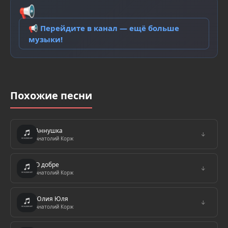
📢
📢 Перейдите в канал — ещё больше
музыки!
Похожие песни
Аннушка
↓
Анатолий Корж
О добре
↓
Анатолий Корж
Юлия Юля
↓
Анатолий Корж