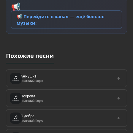
📢
📢 Перейдите в канал — ещё больше
музыки!
Похожие песни
Аннушка
↓
Анатолий Корж
Покрова
↓
Анатолий Корж
О добре
↓
Анатолий Корж