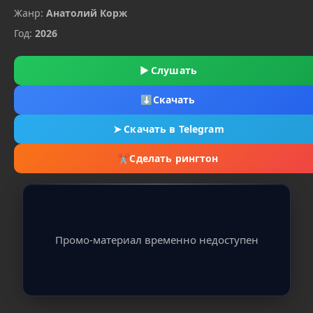
Жанр:
Анатолий Корж
Год:
2026
▶
Слушать
⬇
Скачать
➤
Скачать в Telegram
✂
Сделать рингтон
Промо-материал временно недоступен