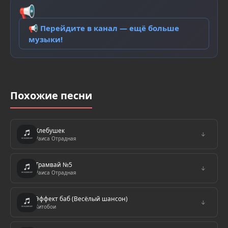
📢
📢 Перейдите в канал — ещё больше
музыки!
Похожие песни
Хлебушек
↓
Раиса Отрадная
Трамвай №5
↓
Раиса Отрадная
Эффект баб (Весёлый шансон)
↓
Хитобои