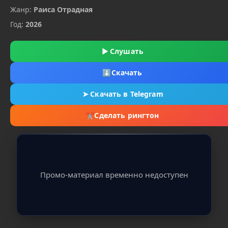
Жанр:
Раиса Отрадная
Год:
2026
▶
Слушать
⬇
Скачать
➤
Скачать в Telegram
✂
Сделать рингтон
Промо-материал временно недоступен