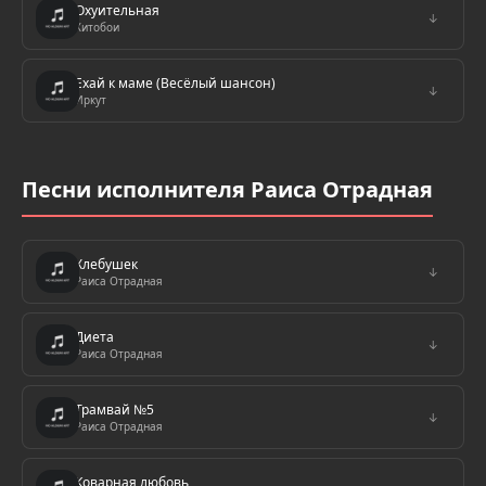
Охуительная
↓
Хитобои
Ехай к маме (Весёлый шансон)
↓
Иркут
Песни исполнителя Раиса Отрадная
Хлебушек
↓
Раиса Отрадная
Диета
↓
Раиса Отрадная
Трамвай №5
↓
Раиса Отрадная
Коварная любовь