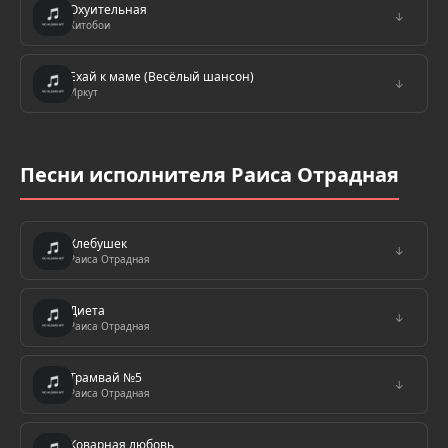
Охуительная
↓
Хитобои
Ехай к маме (Весёлый шансон)
↓
Иркут
Песни исполнителя Раиса Отрадная
Хлебушек
↓
Раиса Отрадная
Диета
↓
Раиса Отрадная
Трамвай №5
↓
Раиса Отрадная
Коварная любовь