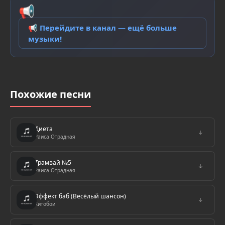
📢
📢 Перейдите в канал — ещё больше
музыки!
Похожие песни
Диета
↓
Раиса Отрадная
Трамвай №5
↓
Раиса Отрадная
Эффект баб (Весёлый шансон)
↓
Хитобои