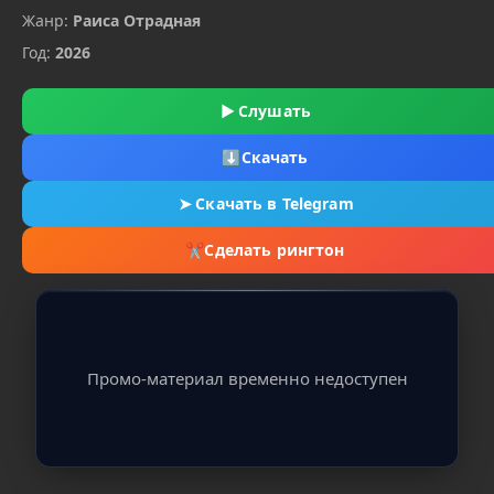
Жанр:
Раиса Отрадная
Год:
2026
▶
Слушать
⬇
Скачать
➤
Скачать в Telegram
✂
Сделать рингтон
Промо-материал временно недоступен